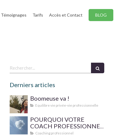
Témoignages
Tarifs
Accès et Contact
BLOG
Rechercher
Derniers articles
Boomeuse va !
Equilibre vie privée-vie professionnelle
POURQUOI VOTRE
COACH PROFESSIONNEL
FAIT-IL SUPERVISER SA
Coaching professionnel