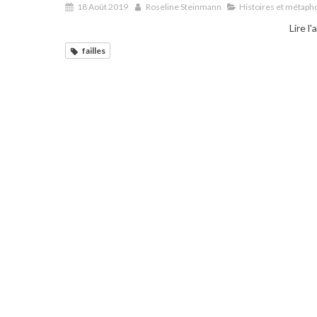
18 Août 2019
Roseline Steinmann
Histoires et métaph
Lire l'
failles