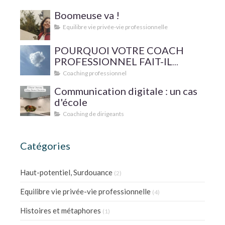
Boomeuse va !
Equilibre vie privée-vie professionnelle
POURQUOI VOTRE COACH
PROFESSIONNEL FAIT-IL
SUPERVISER SA PRATIQUE ?
Coaching professionnel
Communication digitale : un cas
d'école
Coaching de dirigeants
Catégories
Haut-potentiel, Surdouance
(2)
Equilibre vie privée-vie professionnelle
(4)
Histoires et métaphores
(1)