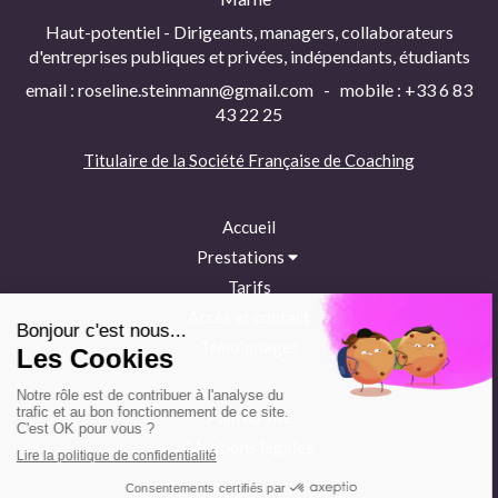
Haut-potentiel - Dirigeants, managers, collaborateurs
d'entreprises publiques et privées, indépendants, étudiants
email : roseline.steinmann@gmail.com - mobile : +33 6 83
43 22 25
Titulaire de la
Société Française de Coaching
Accueil
Prestations
Tarifs
Accès et contact
Témoignages
Plan du site
Mentions légales