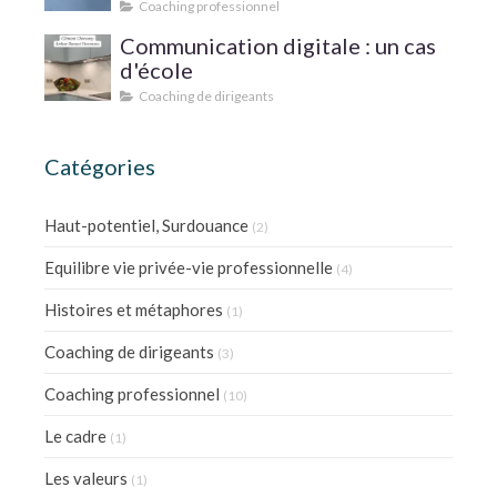
SUPERVISER SA PRATIQUE ?
Coaching professionnel
Communication digitale : un cas
d'école
Coaching de dirigeants
Catégories
Haut-potentiel, Surdouance
(2)
Equilibre vie privée-vie professionnelle
(4)
Histoires et métaphores
(1)
Coaching de dirigeants
(3)
Coaching professionnel
(10)
Le cadre
(1)
Les valeurs
(1)