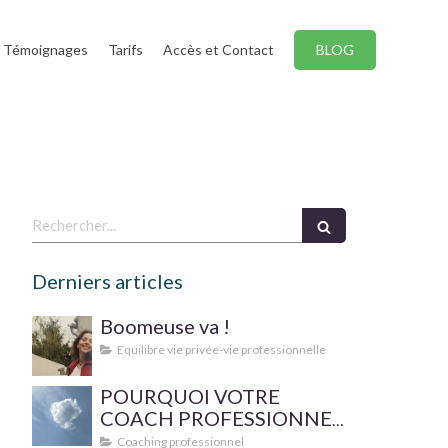
Témoignages
Tarifs
Accès et Contact
BLOG
Rechercher
Derniers articles
Boomeuse va !
Equilibre vie privée-vie professionnelle
POURQUOI VOTRE
COACH PROFESSIONNEL
FAIT-IL SUPERVISER SA
Coaching professionnel