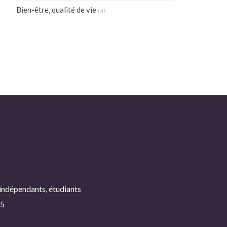
Bien-être, qualité de vie
(4)
 indépendants, étudiants
25