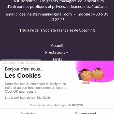
Haut-potentiel - Dirigeants, managers, collaborateurs
d'entreprises publiques et privées, indépendants, étudiants
email : roseline.steinmann@gmail.com - mobile : +33 6 83
43 22 25
Titulaire de la
Société Française de Coaching
Accueil
Prestations
Tarifs
Accès et contact
Témoignages
Plan du site
Mentions légales