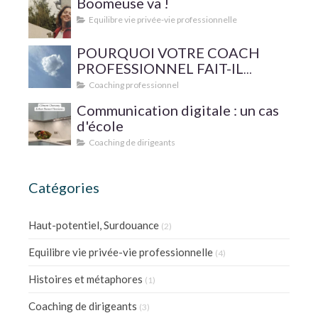
Boomeuse va !
Equilibre vie privée-vie professionnelle
POURQUOI VOTRE COACH
PROFESSIONNEL FAIT-IL
SUPERVISER SA PRATIQUE ?
Coaching professionnel
Communication digitale : un cas
d'école
Coaching de dirigeants
Catégories
Haut-potentiel, Surdouance
(2)
Equilibre vie privée-vie professionnelle
(4)
Histoires et métaphores
(1)
Coaching de dirigeants
(3)