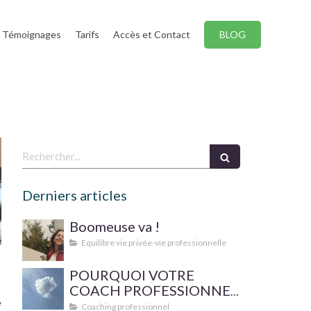
Témoignages
Tarifs
Accès et Contact
BLOG
Rechercher
Derniers articles
Boomeuse va !
Equilibre vie privée-vie professionnelle
POURQUOI VOTRE
COACH PROFESSIONNEL
e
FAIT-IL SUPERVISER SA
Coaching professionnel