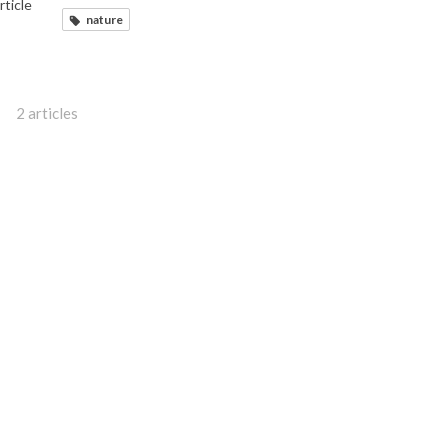
article
nature
2 articles