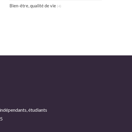
Bien-être, qualité de vie
(4)
 indépendants, étudiants
25