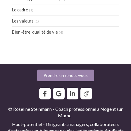
Le cadre
(1)
Les valeurs
(1)
Bien-être, qualité de vie
(4)
Prendre un rendez-vous
© Roseline Steinmann - Coach professionnel à Nogent sur
Marne
Haut-potentiel - Dirigeants, managers, collaborateurs
d'entreprises publiques et privées, indépendants, étudiants