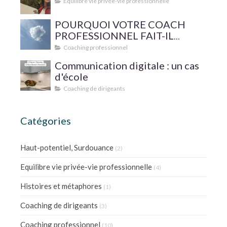
Equilibre vie privée-vie professionnelle
POURQUOI VOTRE COACH
PROFESSIONNEL FAIT-IL
SUPERVISER SA PRATIQUE ?
Coaching professionnel
Communication digitale : un cas
d'école
Coaching de dirigeants
Catégories
Haut-potentiel, Surdouance
(2)
Equilibre vie privée-vie professionnelle
(4)
Histoires et métaphores
(1)
Coaching de dirigeants
(3)
Coaching professionnel
(10)