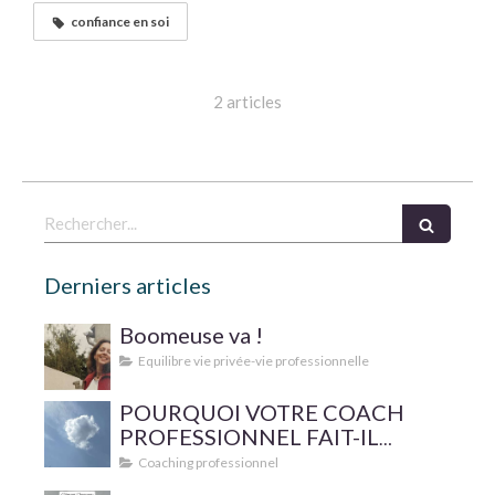
confiance en soi
2 articles
Rechercher
Derniers articles
Boomeuse va !
Equilibre vie privée-vie professionnelle
POURQUOI VOTRE COACH
PROFESSIONNEL FAIT-IL
SUPERVISER SA PRATIQUE ?
Coaching professionnel