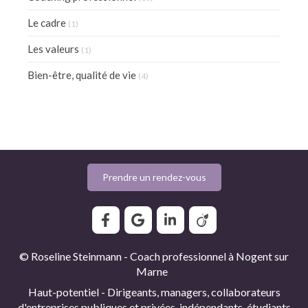
Le cadre
(1)
Les valeurs
(1)
Bien-être, qualité de vie
(4)
Prendre un rendez-vous
© Roseline Steinmann - Coach professionnel à Nogent sur
Marne
Haut-potentiel - Dirigeants, managers, collaborateurs
d'entreprises publiques et privées, indépendants, étudiants