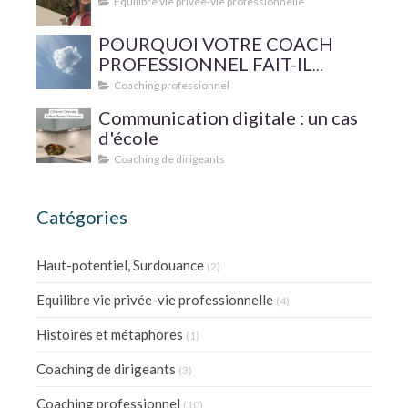
Equilibre vie privée-vie professionnelle
POURQUOI VOTRE COACH
PROFESSIONNEL FAIT-IL
SUPERVISER SA PRATIQUE ?
Coaching professionnel
Communication digitale : un cas
d'école
Coaching de dirigeants
Catégories
Haut-potentiel, Surdouance
(2)
Equilibre vie privée-vie professionnelle
(4)
Histoires et métaphores
(1)
Coaching de dirigeants
(3)
Coaching professionnel
(10)