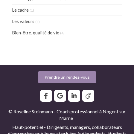
Le cadre
(1)
Les valeurs
(1)
Bien-être, qualité de vie
(4)
Prendre un rendez-vous
© Roseline Steinmann - Coach professionnel à Nogent sur
Marne
Haut-potentiel - Dirigeants, managers, collaborateurs
d'entreprises publiques et privées, indépendants, étudiants