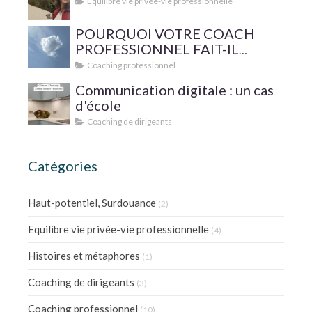
Equilibre vie privée-vie professionnelle
POURQUOI VOTRE COACH
PROFESSIONNEL FAIT-IL
SUPERVISER SA PRATIQUE ?
Coaching professionnel
Communication digitale : un cas
d'école
Coaching de dirigeants
Catégories
Haut-potentiel, Surdouance
(2)
Equilibre vie privée-vie professionnelle
(4)
Histoires et métaphores
(1)
Coaching de dirigeants
(3)
Coaching professionnel
(10)