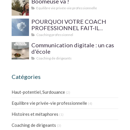
Boomeuse va !
Equilibre vie privée-vie professionnelle
POURQUOI VOTRE COACH
PROFESSIONNEL FAIT-IL
SUPERVISER SA PRATIQUE ?
Coaching professionnel
Communication digitale : un cas
d'école
Coaching de dirigeants
Catégories
Haut-potentiel, Surdouance
(2)
Equilibre vie privée-vie professionnelle
(4)
Histoires et métaphores
(1)
Coaching de dirigeants
(3)