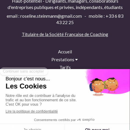
Haut-potentiel - Dirigeants, managers, collaborateurs
d'entreprises publiques et privées, indépendants, étudiants
email : roseline.steinmann@gmail.com - mobile : +33 6 83
43 22 25
Titulaire de la
Société Française de Coaching
Accueil
Prestations
Tarifs
Accès et contact
Témoignages
Plan du site
Mentions légales