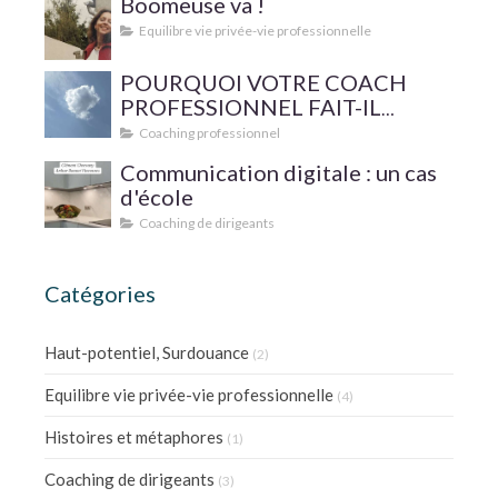
Boomeuse va !
Equilibre vie privée-vie professionnelle
POURQUOI VOTRE COACH
PROFESSIONNEL FAIT-IL
SUPERVISER SA PRATIQUE ?
Coaching professionnel
Communication digitale : un cas
d'école
Coaching de dirigeants
Catégories
Haut-potentiel, Surdouance
(2)
Equilibre vie privée-vie professionnelle
(4)
Histoires et métaphores
(1)
Coaching de dirigeants
(3)