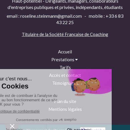
Haut-potentiel - Dirigeants, managers, collaborateurs
d'entreprises publiques et privées, indépendants, étudiants
email : roseline.steinmann@gmail.com - mobile : +33 6 83
43 22 25
Titulaire de la
Société Française de Coaching
Accueil
Prestations
Tarifs
Accès et contact
Témoignages
Plan du site
Mentions légales