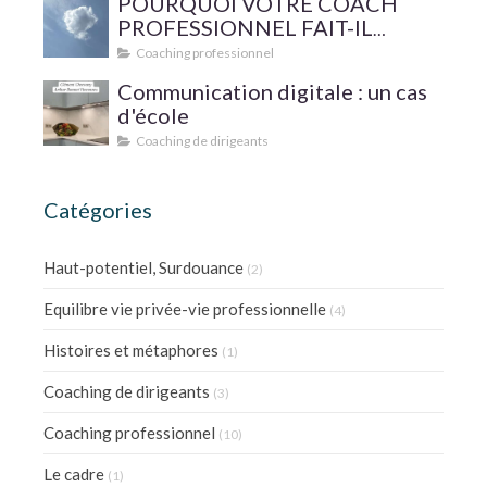
POURQUOI VOTRE COACH
PROFESSIONNEL FAIT-IL
SUPERVISER SA PRATIQUE ?
Coaching professionnel
Communication digitale : un cas
d'école
Coaching de dirigeants
Catégories
Haut-potentiel, Surdouance
(2)
Equilibre vie privée-vie professionnelle
(4)
Histoires et métaphores
(1)
Coaching de dirigeants
(3)
Coaching professionnel
(10)
Le cadre
(1)