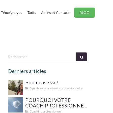
Témoignages
Tarifs
Accès et Contact
BLOG
Rechercher
Derniers articles
Boomeuse va !
Equilibre vie privée-vie professionnelle
POURQUOI VOTRE
COACH PROFESSIONNEL
FAIT-IL SUPERVISER SA
Coaching professionnel