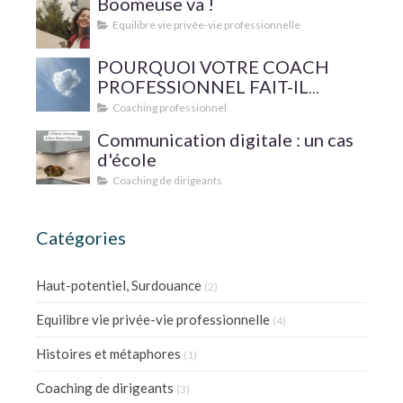
Boomeuse va !
Equilibre vie privée-vie professionnelle
POURQUOI VOTRE COACH
PROFESSIONNEL FAIT-IL
SUPERVISER SA PRATIQUE ?
Coaching professionnel
Communication digitale : un cas
d'école
Coaching de dirigeants
Catégories
Haut-potentiel, Surdouance
(2)
Equilibre vie privée-vie professionnelle
(4)
Histoires et métaphores
(1)
Coaching de dirigeants
(3)