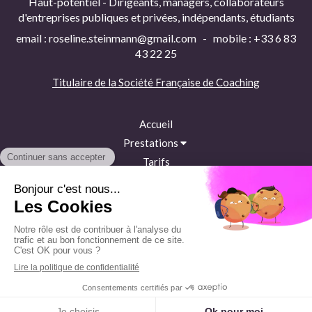
Haut-potentiel - Dirigeants, managers, collaborateurs
d'entreprises publiques et privées, indépendants, étudiants
email : roseline.steinmann@gmail.com - mobile : +33 6 83
43 22 25
Titulaire de la
Société Française de Coaching
Accueil
Prestations
Tarifs
Accès et contact
Témoignages
Plan du site
Mentions légales