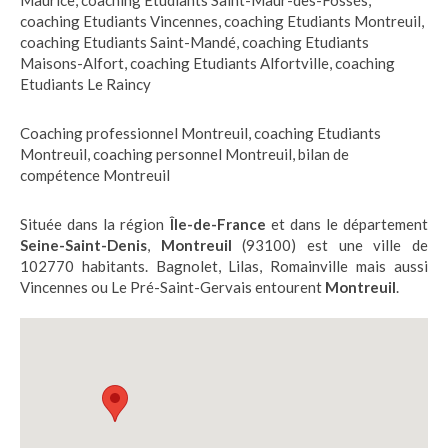
Maurice
,
coaching Etudiants Saint-Maur-des-Fossés
,
coaching Etudiants Vincennes
,
coaching Etudiants Montreuil
,
coaching Etudiants Saint-Mandé
,
coaching Etudiants
Maisons-Alfort
,
coaching Etudiants Alfortville
,
coaching
Etudiants Le Raincy
Coaching professionnel Montreuil
,
coaching Etudiants
Montreuil
,
coaching personnel Montreuil
,
bilan de
compétence Montreuil
Située dans la région
Île-de-France
et dans le département
Seine-Saint-Denis
,
Montreuil
(93100) est une ville de
102770 habitants. Bagnolet, Lilas, Romainville mais aussi
Vincennes ou Le Pré-Saint-Gervais entourent
Montreuil
.