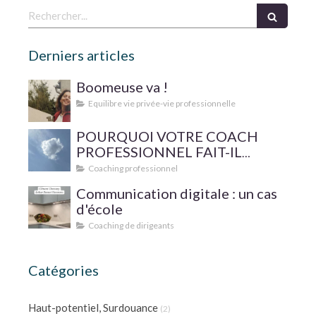
Rechercher
Derniers articles
Boomeuse va !
Equilibre vie privée-vie professionnelle
POURQUOI VOTRE COACH
PROFESSIONNEL FAIT-IL
SUPERVISER SA PRATIQUE ?
Coaching professionnel
Communication digitale : un cas
d'école
Coaching de dirigeants
Catégories
Haut-potentiel, Surdouance
(2)